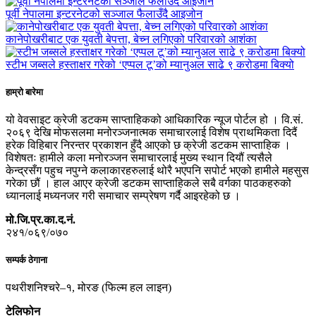
पूर्वी नेपालमा इन्टरनेटको सञ्जाल फैलाउँदै आइजोन
कानेपोखरीबाट एक युवती बेपत्ता, बेच्न लगिएको परिवारको आशंका
स्टीभ जब्सले हस्ताक्षर गरेको ‘एप्पल टू’को म्यानुअल साढे ९ करोडमा बिक्यो
हाम्रो बारेमा
यो वेवसाइट क्रेजी डटकम साप्ताहिकको आधिकारिक न्यूज पोर्टल हो । वि.सं.
२०६९ देखि मोफसलमा मनोरञ्जनात्मक समाचारलाई विशेष प्राथमिकता दिदैं
हरेक विहिबार निरन्तर प्रकाशन हुँदै आएको छ क्रेजी डटकम साप्ताहिक ।
विशेषतः हामीले कला मनोरञ्जन समाचारलाई मुख्य स्थान दियौं त्यसैले
केन्द्रसँग पहुच नपुग्ने कलाकारहरुलाई थोरै भएपनि सपोर्ट भएको हामीले महसुस
गरेका छौं । हाल आएर क्रेजी डटकम साप्ताहिकले सबै वर्गका पाठकहरुको
ध्यानलाई मध्यनजर गरी समाचार सम्प्रेषण गर्दै आइरहेको छ ।
मो.जि.प्र.का.द.नं.
२४१/०६९/०७०
सम्पर्क ठेगाना
पथरीशनिश्चरे–१, मोरङ (फिल्म हल लाइन)
टेलिफोन