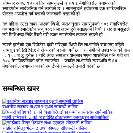
सोमबार अगष्ट १२ का दिन सामसुङले १ सय ८ मेगापिक्सेल क्यामराको
स्मार्टफोन सार्वजनिक गर्न लागेको छ । सामसुङले ट्वीटरमा एक आधिकारिक
पोस्टर अपलोड गर्दै यसको जानकारी गराएको हो ।
गत महिना एउटा खबर आएको थियो, जसअनुसार सामसुङको १०८ मेगापिक्सेल
क्यामराको स्मार्टफोन सन् २०२० मा लञ्च हुने बताइएको थियो । तर सामसुङले
त्यो मितिभन्दा निकै छिटो गरी उक्त स्मार्टफोन ल्याउने भएको हो ।
त्यस्तै हालैको एक रिपोर्टमा दाबी गरिएको थियो कि शाओमीले सबैभन्दा पहिले
सामसुङको Mi Mix 4 सेन्सरको प्रयोग गर्ने छ । शाओमीको उक्त फोनको नाम
ःष् ःष्ह द्ध हुनेछ । यदि उक्त समाचार अनुसार भएमा शाओमीले पनि यही वर्ष
१०८ मेगापिक्सेलको फोन ल्याउनेछ । जबकि शाओमीले त्यसअघि नै ६४
मेगापिक्सेल क्यामरा भएको स्मार्टफोन ल्याउने तयारी गरेको छ ।
सम्बन्धित खवर
स्थानीय सञ्चार माध्यम र एआई सम्वन्धी तालिम
पथरी शनिश्चरे ८ को ‘वडादेखि ढोकासम्म’ कार्यक्रम सार्वजानिक
साझेदार मित्र भेटघाट तथा एएमएल सीएफटी तालिम