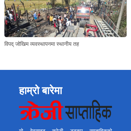
विपद् जोखिम व्यवस्थापनमा स्थानीय तह
हाम्रो बारेमा
यो वेवसाइट क्रेजी डटकम साप्ताहिकको