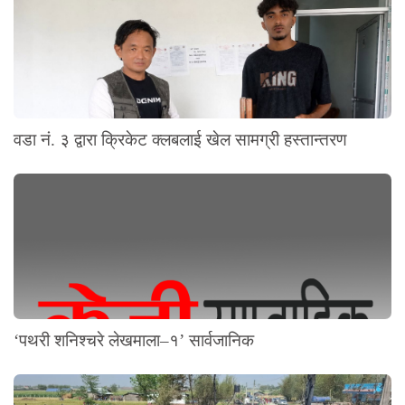
वडा नं. ३ द्वारा क्रिकेट क्लबलाई खेल सामग्री हस्तान्तरण
‘पथरी शनिश्चरे लेखमाला–१’ सार्वजानिक