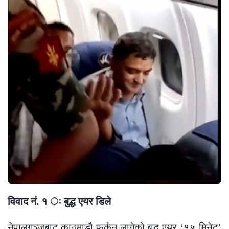
विवाद नं. १ ः बुद्ध एयर डिले
नेपालगञ्जबाट काठमाडौ फर्कन लागेको बुद्ध एयर ‘१५ मिनेट’