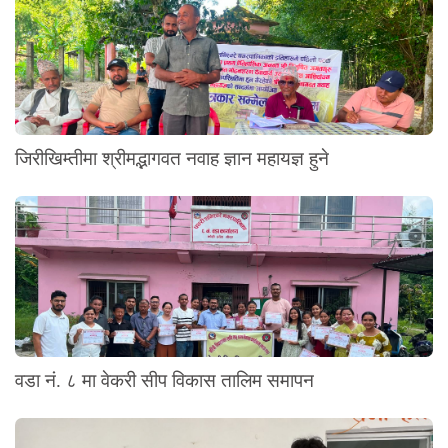
जिरीखिम्तीमा श्रीमद्भागवत नवाह ज्ञान महायज्ञ हुने
वडा नं. ८ मा वेकरी सीप विकास तालिम समापन