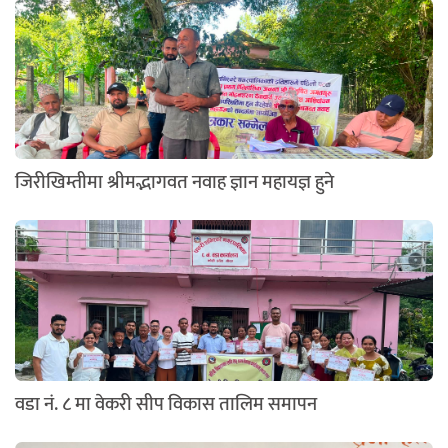
जिरीखिम्तीमा श्रीमद्भागवत नवाह ज्ञान महायज्ञ हुने
वडा नं. ८ मा वेकरी सीप विकास तालिम समापन