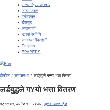
अन्तराष्ट्रिय समाचार
फोटो फिचर
मनोरञ्जन
खेलकुद
अन्तरवार्ता
सूचना प्रविधि
स्वास्थ्य जीवनशैली
English
EPAPERS
होमपेज
/
संघ संस्था
/
लर्डबुद्धले ग¥यो भत्ता वितरण
लर्डबुद्धले ग¥यो भत्ता वितरण
मङ्गलबार, असोज १४, २०७६
,
क्रेजी साप्ताहिक