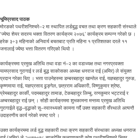
भूमिप्रसाद पाठक
मोरङको पथरीशनिश्चरे–२ मा स्थापित लर्डबुद्ध वचत तथा क्रण सहकारी संस्थाले
‘ज्येष्ठ शेयर सदस्य भक्ता वितरण कार्यक्रम २०७६’ कार्यक्रम सम्पन्न गरेको छ ।
हरेक ३÷३ महिनाको अनिवार्य बचतबाट प्रति महिना १ प्रतिशतका दरले ११
जनालाई ज्येष्ठ भत्ता वितरण गरिएको थियो ।
कार्यक्रममा प्रमुख अतिथि तथा वडा नं–२ का वडाध्यक्ष तथा नगरप्रवक्ता
यामप्रसाद गुरागाई र लर्ड बुद्ध साकोसका अध्यक्ष धनराज राई (अमिर) ले संयुक्त
प्रदान गरेका थिए । भत्ता पाउनेहरुमा डम्बरबहादुर खाम्तेल राई, यज्ञबहादुर गुरुङ,
कृष्णमाया राई, यज्ञप्रसाद ढुङ्गेल, छत्रराम अधिकारी, विष्णुकुमार श्रेष्ठ,
प्रेमबहादुर कार्की, पदमबहादुर तामाङ, टेकबहादुर लिम्बु, रत्नकुमार भट्टराई र
अम्बरबहादुर राई छन् । सोही कार्यक्रममा शुभकामना मन्तव्य प्रमुख अतिथि
गुरागाईले वृद्ध–वृद्धाको सु–स्वास्थ्यको कामना गर्दै उक्त सहकारी सँस्थाले अत्यन्तै
उदाहरणीय कार्य गरेको स्पष्ट पारे ।
उक्त कार्यक्रममा लर्ड वुद्ध सहकारी तथा क्रण सहकारी संस्थाका अध्यक्ष धनराज
राई (अमिर) ले २०७७÷७८ सालदेखि कल्याणकारी कोष पथरीशनिश्चरे भित्र