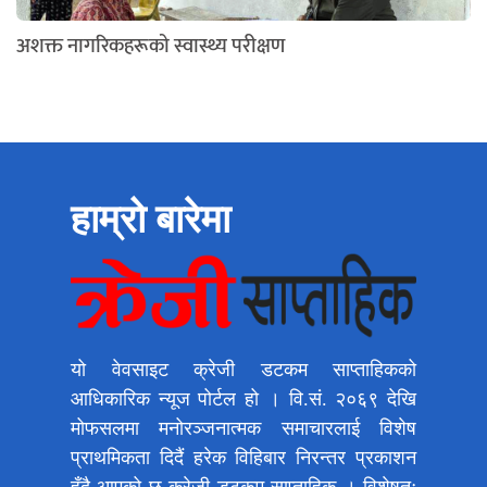
अशक्त नागरिकहरूको स्वास्थ्य परीक्षण
हाम्रो बारेमा
यो वेवसाइट क्रेजी डटकम साप्ताहिकको
आधिकारिक न्यूज पोर्टल हो । वि.सं. २०६९ देखि
मोफसलमा मनोरञ्जनात्मक समाचारलाई विशेष
प्राथमिकता दिदैं हरेक विहिबार निरन्तर प्रकाशन
हुँदै आएको छ क्रेजी डटकम साप्ताहिक । विशेषतः