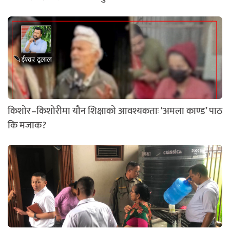
किशोर–किशोरीमा यौन शिक्षाको आवश्यकताः ‘अमला काण्ड’ पाठ
कि मजाक?