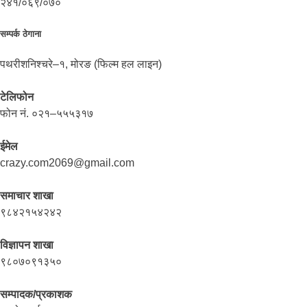
२४१/०६९/०७०
सम्पर्क ठेगाना
पथरीशनिश्चरे–१, मोरङ (फिल्म हल लाइन)
टेलिफोन
फोन नं. ०२१–५५५३१७
ईमेल
crazy.com2069@gmail.com
समाचार शाखा
९८४२१५४२४२
विज्ञापन शाखा
९८०७०९१३५०
सम्पादक/प्रकाशक