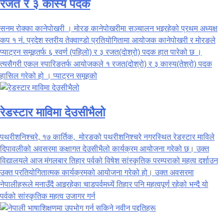
रजत र ३ कास्य पदक
सनम रोक्का कानेपोखरी । मोरङ कानेपोखरीमा सञ्चालन भइरहेको प्रथम अध्यक्ष
कप १ नं. प्रदेश स्तरीय तेक्वाण्डो प्रतियोगितामा आयोजक कानेपोखरी र मोरङले
प्याट्रन समूहतर्फ ६ स्वर्ण (पहिलो) र ३ रजत(दोश्रो) पदक हात पारेको छ ।
त्यसैगरी एकल स्पारिङतर्फ आयोजकले १ रजत(दोश्रो) र ३ कास्य(तेश्रो) पदक
हासिल गरेको हो । प्याट्रन समूहको
रेडस्टार माविमा देउसीभैलो
पथरीशनिश्चरे, १७ कार्तिक, मोरङको पथरीशनिश्चरे नगरस्थित रेडस्टार माविले
दिपावलीको अवसरमा कक्षागत देउसीभैलो कार्यक्रम आयोजना गरेको छ। उक्त
विद्यालयले आज मंगलबार तिहार पर्वको विषेश सांस्कृतिक परम्पराको महत्व दर्शाउन
उक्त प्रतियोगितात्मक कार्यक्रमको आयोजना गरेको हो। उक्त अवसरमा
नेपालीहरूले मनाउँदै आइरहेका चाडपर्वमध्यें तिहार पनि महत्वपूर्ण रहेको भन्दै यो
पर्वको सांस्कृतिक महत्व उजागर गर्न