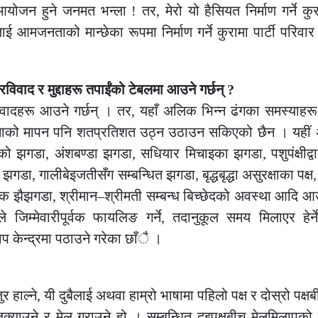
योजन हुने जनमत भन्ला ! तर, मेरो यो हैसियत निर्माण गर्ने कुर
मजनताको मान्छेका रूपमा निर्माण गर्ने कुरामा पार्टी परिवार र
िवाद र मुद्दाहरू तपाईंको टेबलमा आउने गर्छन् ?
ादहरू आउने गर्छन् । तर, यहाँ अलिक भिन्न ढंगका समस्याहरू
तनाको मापन पनि शतप्रतिशत उठ्न उठाउन सकिएको छैन । यहीं
ो झगडा, अंशबण्डा झगडा, सधियार मिचाइका झगडा, पशुपंक्षीद्वार
डा, गालीबेइजतीसँग सम्बन्धित झगडा, बृद्धबृद्धा असुरक्षाका पक्ष
 झैझगडा, श्रीमान–श्रीमती सम्बन्ध बिच्छेदको अवस्था आदि आउन
 जिम्मेवारीपूर्वक फायलिङ गर्ने, तदानुकूल समय मिलाएर हेर्
 केन्द्रमा पठाउने गरेका छाँै ।
र हाल्ने, यी दुबैलाई अथवा हाम्रो भाषामा पहिलो पक्ष र दोस्रो पक्ष
िक्याउने र मेल गराउने हो । सम्बन्धित दुइपक्षबीच मेलमिलापको 