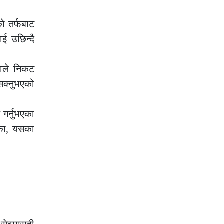
को तर्फबाट
ई उछिन्दै
माले निकट
रीसक्नुभएको
 गर्नुभएका
िका, यसका