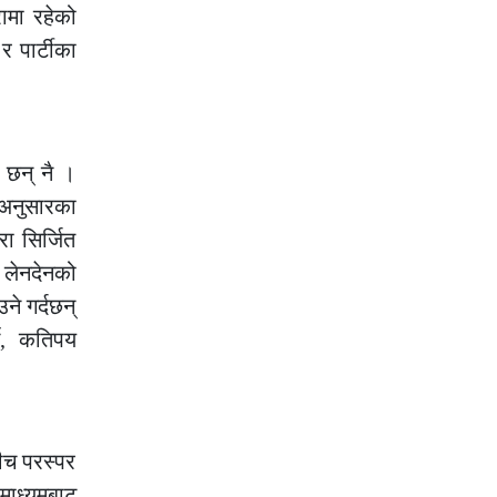
ामा रहेको
 पार्टीका
 छन् नै ।
 अनुसारका
ा सिर्जित
, लेनदेनको
े गर्दछन्
ने, कतिपय
बीच परस्पर
माध्यमबाट