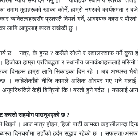
्तरमा न्याय सम्पादन गर्नु हो । योबाहेक स्थानीय स्तरका तपाईं 
तमाम मुद्दाहरूको खाका कोर्ने, हाम्रो नगरको कार्यक्षमता र बज
 व्यक्तित्वहरूसँग प्रशस्तै विमर्श गर्ने, आवश्यक बहस र पौरवी ग
यनका लागि आफूलाई ब्यस्त राखेकी छु ।
्य छ । नत्र, के हुन्छ ? कसैले सोध्ने र सवालजवाफ गर्ने कुरा 
 । हिजोका हाम्रा प्रतिबद्धता र स्थानीय जनाकंक्षाहरूलाई मसिनो 
ूसुरूका दिनहरू हाम्रा लागि सिकाइका दिन रहे । अब अभ्यस्त भै
ति हन्छ । कहिलेकाँही नीजि कामले अलिक ओरपर भए भने मला
 अनुपस्थितिले केही बिग्रियो कि ! यस्तो हुने गर्दछ । यसलाई आ
ारबाट कस्तो सहयोग पाउनुभएको छ ?
क्ने नै थिइनँ । आज मात्र होइन, हिजो पार्टी कामका कहालीलाग्दा दि
्यस्त दिनचर्यामा उहाँको हर्दम सद्भाव रहेको छ । सफलता/असफ