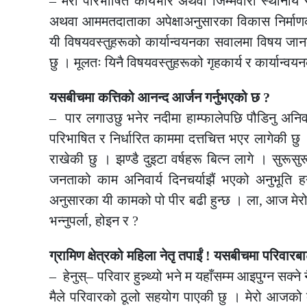
– मेरो परिभाषित कार्यभार अथवा जिम्मेवारी स्थानीय स
अथवा आममतदाताका अपेक्षाअनुसारका विकास निर्माणका 
यी विषयवस्तुहरूको कार्यान्वयनका सवालमा विषय जानकार
छु । मूलतः यिनै विषयवस्तुहरूको गृहकार्य र कार्यान्व
यसबीचमा कत्तिको आनन्द आर्जन गर्नुभएको छ ?
– पार लगाउछु भनेर नदीमा हाम्फालेपछि पौडिनु अनिवार
परिभाषित र निर्धारित काममा दत्तचित्त भएर लागेकी छु
राखेकी छु । झण्डै दुइटा वर्षहरू बित्न लागे । सुर
जनताको काम अनिवार्य दिनचर्याझैं भएको अनुभू
अनुसारका यी कामको पो पीर बढी हुन्छ । ला, आज मेरो
भन्नुपर्ला, होइन र ?
ग्रामिण क्षेत्रको महिला नेतृ तपाईं ! यसबीचमा परिव
– हेनुस्– परिवार हुन्न्थ्यो भने म यहाँसम्म आइपुग्न स
मैले परिवारको ठूलो सहयोग पाएकी छु । मेरो आजको ब