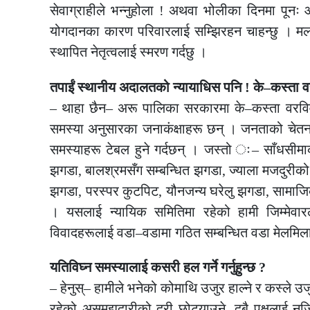
सेवाग्राहीले भन्नुहोला ! अथवा भोलीका दिनमा पूनः आ
योगदानका कारण परिवारलाई सम्झिरहन चाहन्छु । मलाई आ
स्थापित नेतृत्वलाई स्मरण गर्दछु ।
तपाईं स्थानीय अदालतको न्यायाधिस पनि ! के–कस्ता वरव
– थाहा छैन– अरू पालिका सरकारमा के–कस्ता वरविव
समस्या अनुसारका जनाकंक्षाहरू छन् । जनताको चे
समस्याहरू टेबल हुने गर्दछन् । जस्तो ः– साँधसीमाक
झगडा, बालश्रमसँग सम्बन्धित झगडा, ज्याला मजदुरीको झग
झगडा, परस्पर कुटपिट, यौनजन्य घरेलु झगडा, सामाजिक
। यसलाई न्यायिक समितिमा रहेको हामी जिम्मेवारले
विवादहरूलाई वडा–वडामा गठित सम्बन्धित वडा मेलमिलाप
यतिविघ्न समस्यालाई कसरी हल गर्ने गर्नुहुन्छ ?
– हेनुस्– हामीले भनेको कोमाथि उजुर हाल्ने र कस्ले उजु
रहेको असमझदारीको दूरी छोट्याउने, दुबै पक्षलाई नज