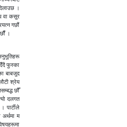
 दिलाउछ ।
य वा कसुर
यत्न गछौं
छौं ।
अनुभूतिहरू
ँदै फुस्का
का बाबजुद
ौटी श्रेय
म्बद्ध छौँ
त्यो दलगत
 पार्टीले
 अर्थमा म
विषयहरूमा