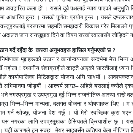
तम व्यवहारित कला हो । यसले दुबै पक्षलाई न्याय पाएको अनुभूति
नमा आधारित हुन्छ । यसको पूर्णतः प्रयोग हुन्छ । यसले दण्डसजा
षयवस्तुहरूलाई परस्परमा सहमति समझदारी विकास गरेर मिलाउने प्र
दालत जान रायसुझाव दिने वा विषय सरकोरवालासँग जोड्दिने गर्
ठान गर्दै रहँदा के–कस्ता अनुभवहरू हासिल गर्नुभएको छ ?
्माणका मुद्दाहरूको उठान र कार्यान्वयनका सन्दर्भमा मेरा भिन्न 
ं नहोला ! स्थानीय सेवाग्राहीले काट्तै आएको सास्तीलाई ध्यान दि
ीले कार्यापालिका मिटिङद्वारा योजना अघि सा¥यौं । आवश्यकता
सै अभियानमा जोड्यौं । आश्चर्य लाग्छ– अहिले यसलाई कसैले एकल
ो भने नगरप्रमुख र उपप्रमुख दुई भिन्न राजनीतिक आस्था राख्ने दलस
म्रा भिन्न–भिन्न मान्यता, दलगत योजना र घोषणाहरू थिए । म 
र्न खोज्छु, योजना पेश गर्छु । यो मेरो स्वच्छिक कुरा भएन ।
े यस नगरका लागि उपप्रमुखका हैसियतले क्रियाशील छु । यस
छ । यहीं कारणले हुन सक्छ– मेयर साहबसँग कतिपय बेला नीतिगत 