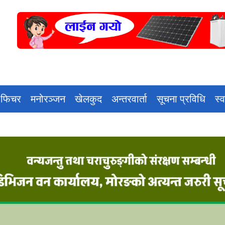
 फिचर
मनोरञ्जन
खेलकुद
अन्तरवार्ता
सूचना प्रविधि
स्