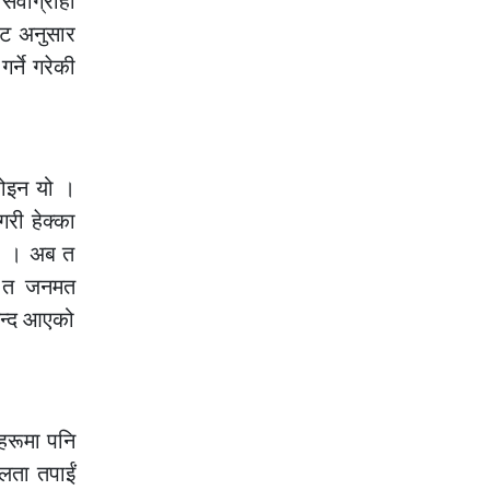
सेवाग्राही
ेट अनुसार
र्ने गरेकी
होइन यो ।
गरी हेक्का
यो । अब त
ई त जनमत
नन्द आएको
नहरूमा पनि
लता तपाईं