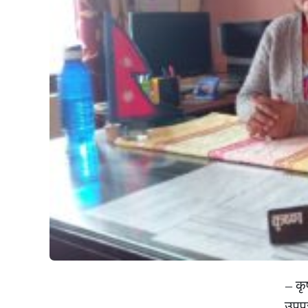
– कृ
उपप्