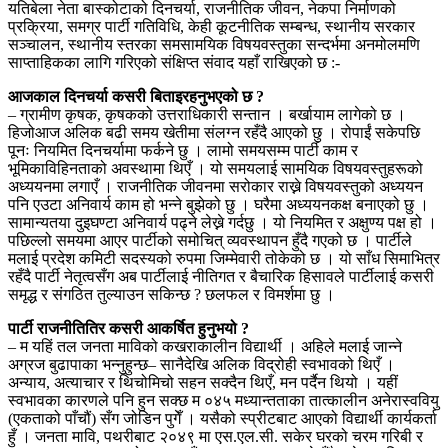
यतिबेला नेता बास्कोटाको दिनचर्या, राजनीतिक जीवन, नेकपा निर्माणको
प्रक्रिया, समग्र पार्टी गतिविधि, केही कूटनीतिक सम्बन्ध, स्थानीय सरकार
सञ्चालन, स्थानीय स्तरका समसामयिक विषयवस्तुका सन्दर्भमा अनमोलमणि
साप्ताहिकका लागि गरिएको संक्षिप्त संवाद यहाँ राखिएको छ :-
आजकाल दिनचर्या कसरी बिताइरहनुभएको छ ?
– ग्रामीण कृषक, कृषकको उत्तराधिकारी सन्तान । बर्खायाम लागेको छ ।
हिजोआज अलिक बढी समय खेतीमा संलग्न रहँदै आएको छु । रोपाईं सकेपछि
पूनः नियमित दिनचर्यामा फर्कने छु । लामो समयसम्म पार्टी काम र
भूमिकाविहिनताको अवस्थामा थिएँ । यो समयलाई सामयिक विषयवस्तुहरूको
अध्ययनमा लगाएँ । राजनीतिक जीवनमा सरोकार राख्ने विषयवस्तुको अध्ययन
पनि एउटा अनिवार्य काम हो भन्ने बुझेको छु । घरैमा अध्ययनकक्ष बनाएको छु ।
सामान्यतया दुइघण्टा अनिवार्य पढ्ने लेख्ने गर्दछु । यो नियमित र अक्षुण्य पक्ष हो ।
पछिल्लो समयमा आएर पार्टीको समोचित् व्यवस्थापन हुँदै गएको छ । पार्टीले
मलाई प्रदेश कमिटी सदस्यको रुपमा जिम्मेवारी तोकेको छ । यो साँध सिमाभित्र
रहँदै पार्टी नेतृत्वसँग अब पार्टीलाई नीतिगत र बैचारिक हिसावले पार्टीलाई कसरी
समृद्ध र संगठित तुल्याउन सकिन्छ ? छलफल र विमर्शमा छु ।
पार्टी राजनीतितिर कसरी आकर्षित हुनुभयो ?
– म यहिं तल जनता माविको कखराकालीन विद्यार्थी । अहिले मलाई जान्ने
अग्रज बुढापाका भन्नुहुन्छ– सानैदेखि अलिक विद्रोही स्वभावको थिएँ ।
अन्याय, अत्याचार र थिचोमिचो सहन सक्दैन थिएँ, मन पर्दैन थियो । यहीं
स्वभावका कारणले पनि हुन सक्छ म ०४५ मध्यान्तताका तात्कालीन अनेरास्ववियु
(एकताको पाँचौं) सँग जोडिन पुगेँ । यसैको स्प्रीटबाट आएको विद्यार्थी कार्यकर्ता
हुँ । जनता मावि, पथरीबाट २०४९ मा एस.एल.सी. सकेर घरको चरम गरिबी र