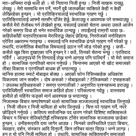
मत÷अभिमत राख्ने थलो हो । यो नितान्त निजी हुन्छ । निजी मतहरू राख्छु,
लेख्छु । मेरो मतमाथि मन पर्ने, नपर्ने दुबै जातधर्मका व्यक्तिले केही न केही
लेखिरहेका हुन्छन् । यो प्रतिक्रियालाई स्वभाविक ग्रहण गर्छु ।
प्रतिक्रियालाई आफ्नो मतसँग दाँजेर हेर्छु, केलाउछु र आवश्यक परे सच्च्याउछु ।
कसैले मेरो तेजोबध गर्न लेखेको हुन्छ, यसलाई उसको चेतना अथवा उसले आर्जन
गरेको समग्र विधा हो भनेर स्वभाविक ठान्दछुु । तपाईंलाई राम्ररी थाहा छ–
कहिलेकाँही पत्रपत्रिकामा मेराविरुद्ध जेहाद छेडिन्छ, निस्तेजको मनोविज्ञान
प्रेरित अक्षराम्भ गराइन्छ । यसलाई पनि स्वभाविक ढंगले ग्रहण गर्ने गरेको छु ।
तथापि, राजनीतिक बैचारिक विषयलाई उठान गर्ने जोड गरेको हुन्छु । कसै–
कसैले खुब चित्त दुखाएका पनि हुन्छन् रे ! कठै, तिनको चेतना भन्छु । प्रतिवाद
गर्दिनँ । आउनुप¥यो नि तिनलाई लेख्न भन्ने आग्रह पनि पाल्दिनँ । यो मेरो समाज
हो । सामाजिक प्रगतिको मापन गर्नुपर्छ । चिन्तनमा आएको यो खोट समाजको
तीब्र विकास र प्रगतिको बाधक हो भन्ठान्दछु ।
मानिस हातमा स्मार्ट मोबाइल बोक्छ । आएको फोन रिसिभबाहेक अधिकांश
विकल्पमा जान सक्दैन । दोष कसको ? मोबाइलको ? टेलिकमको ? एप्सहरूको
? उपलब्ध सुविधाहरूको ? समग्र प्रणालीको ? अनुत्तरित प्रश्नहरूमा हराउछु ।
प्रविधिमैत्री स्वचालित समाज कहिले होला ! परिकल्पना गर्दछु । वास्तवमा
हामीले हो यहिंनेर फड्को मार्न आवश्यक छ भन्ठान्दछु ।
निजात्मक बिचार सम्प्रेषणको थलो सामाजिक सञ्जाललाई स्वभाविक लिनुपर्छ
। निजी जीवन र निजी मामिला हो भनेर लिनुपर्छ । चित्त परे ग्रहण गर्ने, नपरे
छोड्दिने गर्नुपर्छ । कतिपय सार्वजनिक पद धारण गरेको विशिष्ट व्यक्तिहरूले
बिचार न सिचार सेलिब्रेटीझैं तस्बिरहरू टाँसेर सामाजिक सञ्जालमा छाडेका
हुन्छन् । उनीहरूप्रति दया जागेर आउछ । यिनको उपस्थितिले एउटा बिचार,
व्यवहार, दर्शन, संस्कार आदि दिनुपर्ने, किन तस्बिर मात्र दिएछ ! भन्ने लाग्छ ।
हुन त यो पनि निजी मामिला हो । तथापि, सामाजिक व्यक्तित्वसँग समाजको