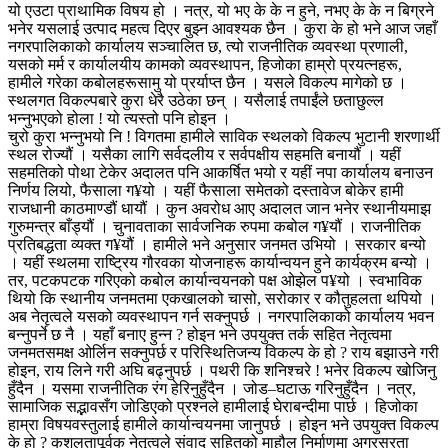
यो एउटा प्राथामिक विषय हो । नत्र, यो भए के के न हुने, नभए के के न बिग्रने
भनेर यसलाई उत्पाद महत्व दिएर बुझ्न आवश्यक छैन । कुरा के हो भने आज जहाँ
नगरपालिकाको कार्यालय सञ्चालित छ, त्यो राजनीतिक व्यवस्था प्रणाली,
यसको मर्म र कार्यालयीय कामको व्यवस्थापन, हिजोका हाम्रो प्रयत्नहरू,
हामीले गरेका कबोलहरूसामु यो प्रर्याप्त छैन । यसले विकल्प मागेको छ ।
स्थलगत विकल्पबारे कुरा धेरै उठेका छन् । यसैलाई तपाईंले छताछुल्ल
भन्नुभएको होला ! यो त्यस्तो पनि होइन ।
चुरो कुरा भन्नुभयो नि ! विगतमा हामीले साविक स्थलको विकल्प भुटानी शरणार्थी
स्थल रोज्यौं । यसैका लागि सर्वदलीय र सर्वपक्षीय सहमति बनायौं । यहीं
सहमतिको पोथा टेकेर अदालत पनि आकर्षित भयो र यहीं नपा कार्यालय बनाउन
निर्णय लियो, फैसाला ग¥यो । यहीं फैसाला समेतको दस्तावेज बोकेर हामी
राजधानी काठमाण्डौं धायौं । कुन अवरोध आए अदालत जान भनेर स्थानीयमाझ
गुरुमन्त्र बाँड्यौं । चुनावताका सार्वजनिक रुपमा कबोल ग¥यौं । राजनीतिक
प्रतिबद्धता व्यक्त ग¥यौं । हामीले भने अनुसार जनमत उभियो । सरकार बन्यो
। यहीं स्थलमा राष्ट्रिय गौरवका योजनाहरू कार्यान्वयन हुने कार्यक्रम बन्यो ।
तर, पटकपटक गरिएको कबोल कार्यान्वयनको पक्ष ओझेल प¥यो । स्वभाविक
थियो कि स्थानीय जनमतमा एकखालको चासो, सरोकार र कौतुहलता थपियो ।
अब नेतृत्वले यसको व्यवस्थापन गर्न सक्नुपर्छ । नगरपालिकाको कार्यालय भवन
बन्नुपर्ने छ नै । यहाँ बनाए हुन्न ? होइन भने उपयुक्त तर्क सहित नेतृत्वमा
जनमतसमक्ष ओर्लिन सक्नुपर्छ र परिस्थितिजन्य विकल्प के हो ? राय बझाउने गरी
होइन, राय लिने गरी अघि बढ्नुपर्छ । पथरी कि शनिश्चरे ! भनेर विकल्प खोजिनु
हुँदैन । यसमा राजनीतिक रंग हेरिनुहुँदैन । जोड–घटाऊ गरिनुहुँदैन । नत्र,
सामाजिक सद्भावसँग जोडिएको प्रश्नले हामीलाई घेराबन्दीमा पार्छ । हिजोका
हाम्रा विषयवस्तुलाई हामीले कार्यान्वयनमा जानुपर्छ । होइन भने उपयुक्त विकल्प
के हो ? कुशलतापूर्वक नेतृत्वले संवाद सहितको माहौल निर्माणमा अग्रसरता