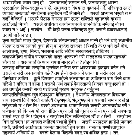
आधारशीला तयार पार्नु हो । जनमतलाई सम्मान गर्ने, जनमतसामु आफ्ना
प्रस्तावित विषयवस्तुहरू राख्ने, समुहगत र विषयगत गृहकार्य गर्ने, परिस्कृत ढंगले
व्यापक जनताको समर्थनमा अनुमोदन गर्दै लैजाने हो । यस्तो अभ्यास भएको त म
कहीं देख्दिनँ । भरखरै लेटाङ नगरसभामा एउटा शक्तिले बहुमतको दम्भमा
अर्कोलाई मिच्यो । यसले संघीयता कार्यान्वयनको राजनीतिक मर्मलाई बोक्न
सक्छ त ? अहँ । सक्दैन । यी केही यस्ता संकेतहरू हुन्, जसले व्यवस्थालाई
उदांगो पारेका छन् ।
कुरा यहाँको मात्र होइन, देशभरकै संरचनालाई आधार मान्ने हो भने चाहे स्थानीय
सरकार सञ्चालनको कुरा होस् वा प्रदेश सरकार ! स्थिति के छ भने सबै दोष,
आलोचना, घृणा, निन्दा, भत्र्सना आदि संघीय सरकारलाई ठोकिन्छ ।
जवाफदेहिता संघीय सरकारको मात्र भएजस्तो गरी मातहतका सरकारहरूको
रवैया छ । अरु चाहिँ के थान थपना मात्र हो त ? होइन नि !
जनसहभागिताको सन्दर्भमा प्रत्येक मानिस जश अपजशको हकदार बनेन भने
उसले कसरी अपनत्वबोध गर्छ ? तपाईं यो समाजको एकजना सरोकारवाला
जिम्मेवार व्यक्ति । कुनै विषयमा तपाईंको संस्थागत वा व्यक्तिगत राय लिने काम
गरियो ? गरिएन नै होला ! यसको अर्थ तपाई बेवास्ताको शिकार बन्नुभएको हो ।
अब तपाईंले कसरी सगर्व पद्दतिलाई ग्रहण गर्नुहुन्छ ? गर्नुहुन्न ।
जनप्रतिनिधिहरू खुब दौडधुपमा देखिन्छन् । स्थानीय जनमतसमक्ष विषयगत
राय परामर्श लिने गरेको कहिल्यै देख्नुभएको, भेट्नुभएको र यसबारे समाचार लेख्ने
गर्नुभएको छ ? छैन नि ! यस्तो अवस्थामा आममानिसले कसरी अपनत्वबोध गर्ने ?
पञ्चायतको विकल्प यो राजनीतिक प्रणाली खोज्नुको अर्थ यो प्रणाली सबभन्दा
राम्रो भएर हो नि ! होइन र ? राम्रोपन दिन सकिरहेका छौं त ? छैनौं । राम्रोपन
दिन सकिएन भने जनमत कहिल्यै स्थायी हुँदैन । जसरी यसपटक हामीले जनमत
पायौं, उसैगरी अर्कोपटक जनमत अर्काको हुन सक्छ ! यसतर्फ गम्भीरतापूर्वक
गृहकार्य अनिवार्य छ । यस्तो बेलामा बितृष्णा बढ्नु स्वभाविक हुन्छ । तर,