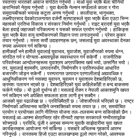
स्वतन्त्र भारतको आवाज संगठित गर्नुभयो । माओ युवा भएकै बेला चीनियाँ
क्रान्तिको नेतृत्व गर्नुभयो । युवा बेलाकै नेल्सन मण्डेलाले काला र गोरा
समुदायबीचको भयावह कटुता अन्त्य गर्नुभयो । कालीदास, भानुभक्त,
लक्ष्मीप्रसाद देवकोटालगायत दर्जनौं स्रष्टाहरूले युवा भएकै बेला एउटा भिन्न
महत्वको प्रतिभा विकास र संस्कार निर्माण गर्नुभयो । राइट ब्रादर्श युवा भएकै
बेला हवाई जहाजको परिकल्पना र यसको सफल प्रयोग गर्नुभयो । हाकिङ्स
युवा भएकै बेला वायु वाष्पीकरणको विज्ञान पत्ता लगाउनुभयो । प्रेसर कुकर
तयार गर्नुभयो । यस्ता सयौं उदाहरणहरू छन्, जसलाई युवा अवस्थाका देनका
रुपमा अध्ययन गर्न सकिन्छ ।
हामीकहाँ भने हामीले युवालाई युवाभाव, युवाजोश, युवाजाँगरको रुपमा थेग्न,
संगठित गर्न र योग्यता–क्षमतापूर्वक व्यवस्थापन गर्न सकेनौं । राजनीतिक
परिवर्तनका आन्दोलनहरूमा युवाश्रम अग्रपंक्तिमा खर्च भयो, उत्सर्गित भयो ।
तर, युवालाई श्रमसँग, उत्पादनसँग, निर्माणसँग र प्रतिस्पर्धामा आधारित
बजारसँग जोड्न सकेनौं । परम्परागत उत्पादन प्रणालीलाई अद्यावधिक र
आधुनिकीकरण गर्न नसक्दा युवापन, युवामन र युवाश्रम देशबाहिरिएको छ,
क्रमशः पलायन भएको छ । देशबाहिरिएको युवा कहिलेकाँही त बन्द बाकसमा
फर्कने गर्दछ । यो ठूलो दुर्भाग्य हो ! यसलाई रोक्न र नेपाली आकाशमुनि खपत
गर्न सकिएन भने अपेक्षित सफलता हाता लागी हुन सक्दैन ।
आजको युवा पढालेखा छ । प्रविधिमैत्री छ । जोशजाँगरले भरिएको छ । राष्ट्र
निर्माणको अभियानमा चाहिने जनशक्तिको रुपमा तयार छ । तर, समयोचित
प्रयोग र प्रयोगका लागि नीतिगत योजना तल–तलसम्म बन्न सकिरहेको छैन ।
यसलाई आ–आफ्ना क्षेत्रभित्र रहेर तीनवटै तहगत सरकारले गम्भीरतापूर्वक
सोच्नुपर्छ । प्रविधि, पूंजी र अनुभव सम्पन्न युवाकै साझेदारीमा युवा खपत
कार्यक्रमहरू आयोजना गर्न सकिन्छ । यसबारे अभिलम्ब गृहकार्य आरम्भ
गरिनुपर्छ । वास्तवमा हिजो एउटा कालखण्डमा ठूलो त्याग गरेको, आवश्यक