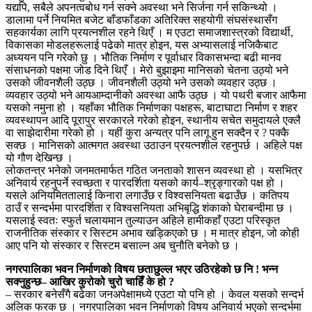
यद्यपि, सबैले अपनत्वबोध गर्न सक्ने अवस्था भने सिर्जना गर्न सकिन्थ्यो ।
डालामा पर्ने नियमित बजेट बाँडफाँडका अतिरिक्त सहयोगी संघसंस्थासँग
सहकार्यका लागि प्रयत्नशील रहने थिएँ । म एउटा समाजशास्त्रको विद्यार्थी,
विकासका मोडलहरूलाई पढेको मात्र होइन, यस अभ्यासलाई नजिकैबाट
अध्ययन पनि गरेको छु । भौतिक निर्माण र पूर्वाधार विकासभन्दा बढी मानव
संसाधनको पक्षमा जोड दिने थिएँ । मेरो बुझाइमा मानिसको चेतना उठ्यो भने
उसको जीवनशैली उठ्छ । जीवनशैली उठ्यो भने उसको व्यवहार उठ्छ ।
व्यवहार उठ्यो भने आयआम्दानीको अवस्था आफै उठ्छ । यो पथरी बजार आफैमा
यसको नमुना हो । यहाँका भौतिक निर्माणका पक्षहरू, बाटाघाटा निर्माण र शहर
व्यवस्थापन आदि पूरापुर सरकारले गरेको होइन, स्थानीय सचेत समुदायले एक्लै
वा साझेदारीमा गरेको हो । यहीं कुरा अन्यत्र पनि लागू हुन सक्दैन र ? पक्कै
सक्छ । मानिसको आत्मगत अवस्था उठाउन प्रयत्नशील रहनुपर्छ । अहिले पक्ष
यो गौण देखिन्छ ।
लोकतन्त्र भनेको जनमतमार्फत गठित जनताको शासन व्यवस्था हो । यसभित्र
अनिवार्य रहनुपर्ने स्वच्छता र पारदर्शिता यसको कार्य–श्रृङ्गारको पक्ष हो ।
यसले अनियमिततालाई किनारा लगाउँछ र विश्वसनियता बढाउँछ । कतिपय
ठाउँ र सन्दर्भमा पारदर्शिता र विश्वसनियता अभिबृद्धि शंकाको घेराबन्दीमा छ ।
यसलाई स्वतः स्फुर्त चलायमान तुल्याउन अहिले हामीकहाँ एउटा परिस्कृत
राजनीतिक संस्कार र सिस्टम अभाव खड्किएको छ । म मात्र होइन, जो कोही
आए पनि यो संस्कार र सिस्टम बसाल्न अब चुनौति बनेको छ ।
नगरपालिका भवन निर्माणको विषय छताछुल्ल भएर उठिरहेको छ नि ! भन्न
सक्नुहुन्छ– आखिर कुरोको चुरो चाहिँ के हो ?
– सरकार बनेसँगै बढेका जनअपेक्षामध्ये एउटा यो पनि हो । केवल यसको सन्दर्भ
अलिक फरक छ । नगरपालिका भवन निर्माणको विषय अनिवार्य भएको सन्दर्भमा