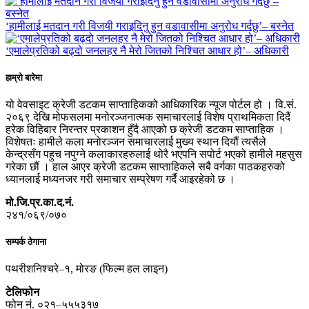
‘हामीलाई मतदान गरी विजयी गराइदिनु हुन वडावासीमा अनुरोध गर्दछु’– बस्नेत
‘एमालेप्रतिको बढ्दो जनलहर नै मेरो जितको निश्चित आधार हो’– अधिकारी
हाम्रो बारेमा
यो वेवसाइट क्रेजी डटकम साप्ताहिकको आधिकारिक न्यूज पोर्टल हो । वि.सं.
२०६९ देखि मोफसलमा मनोरञ्जनात्मक समाचारलाई विशेष प्राथमिकता दिदैं
हरेक विहिबार निरन्तर प्रकाशन हुँदै आएको छ क्रेजी डटकम साप्ताहिक ।
विशेषतः हामीले कला मनोरञ्जन समाचारलाई मुख्य स्थान दियौं त्यसैले
केन्द्रसँग पहुच नपुग्ने कलाकारहरुलाई थोरै भएपनि सपोर्ट भएको हामीले महसुस
गरेका छौं । हाल आएर क्रेजी डटकम साप्ताहिकले सबै वर्गका पाठकहरुको
ध्यानलाई मध्यनजर गरी समाचार सम्प्रेषण गर्दै आइरहेको छ ।
मो.जि.प्र.का.द.नं.
२४१/०६९/०७०
सम्पर्क ठेगाना
पथरीशनिश्चरे–१, मोरङ (फिल्म हल लाइन)
टेलिफोन
फोन नं. ०२१–५५५३१७