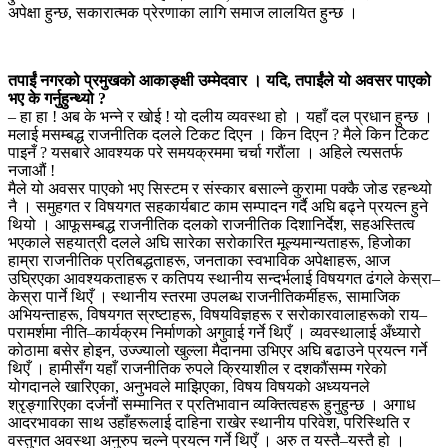
अपेक्षा हुन्छ, सकारात्मक प्रेरणाका लागि समाज लालयित हुन्छ ।
तपाईं नगरको प्रमुखको आकाङ्क्षी उम्मेदवार । यदि, तपाईंले यो अवसर पाएको
भए के गर्नुहुन्थ्यो ?
– हा हा ! अब के भन्ने र खोई ! यो दलीय व्यवस्था हो । यहाँ दल प्रधान हुन्छ ।
मलाई मसम्बद्ध राजनीतिक दलले टिकट दिएन । किन दिएन ? मैले किन टिकट
पाइनँ ? यसबारे आवश्यक परे समयक्रममा चर्चा गरौंला । अहिले त्यसतर्फ
नजाऔं !
मैले यो अवसर पाएको भए सिस्टम र संस्कार बसाल्ने कुरामा पक्कै जोड रहन्थ्यो
नै । समुहगत र विषयगत सहकार्यबाट काम सम्पादन गर्दै अघि बढ्ने प्रयत्न हुने
थियो । आफूसम्बद्ध राजनीतिक दलको राजनीतिक दिशानिर्देश, सहअस्तित्व
भएकाले सहयात्री दलले अघि सारेका सरोकारित मूल्यमान्यताहरू, हिजोका
हाम्रा राजनीतिक प्रतिबद्धताहरू, जनताका स्वभाविक अपेक्षाहरू, आज
उघ्रिएका आवश्यकताहरू र कतिपय स्थानीय सन्दर्भलाई विषयगत ढंगले केस्रा–
केस्रा पार्ने थिएँ । स्थानीय स्तरमा उपलब्ध राजनीतिकर्मीहरू, सामाजिक
अभियन्ताहरू, विषयगत स्रष्टाहरू, विषयविज्ञहरू र सरोकारवालाहरूको राय–
परामर्शमा नीति–कार्यक्रम निर्माणको अगुवाई गर्ने थिएँ । व्यवस्थालाई अँध्यारो
कोठामा बसेर होइन, उज्ज्यालो खुल्ला मैदानमा उभिएर अघि बढाउने प्रयत्न गर्ने
थिएँ । हामीसँग यहाँ राजनीतिक रुपले क्रियाशील र दशकौंसम्म गरेको
योगदानले खारिएका, अनुभवले माझिएका, विषय विषयको अध्ययनले
श्रृङ्गारिएका दर्जनौं सम्मानित र प्रतिभावान व्यक्तित्वहरू हुनुहुन्छ । अगाध
आदरभावका साथ उहाँहरूलाई दाहिना राखेर स्थानीय परिवेश, परिस्थिति र
वस्तुगत अवस्था अनुरुप चल्ने प्रयत्न गर्ने थिएँ । अरु त यस्तै–यस्तै हो ।