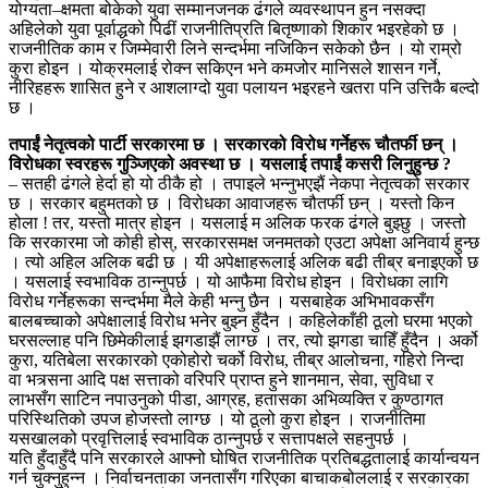
योग्यता–क्षमता बोकेको युवा सम्मानजनक ढंगले व्यवस्थापन हुन नसक्दा
अहिलेको युवा पूर्वाद्धको पिढीं राजनीतिप्रति बितृष्णाको शिकार भइरहेको छ ।
राजनीतिक काम र जिम्मेवारी लिने सन्दर्भमा नजिकिन सकेको छैन । यो राम्रो
कुरा होइन । योक्रमलाई रोक्न सकिएन भने कमजोर मानिसले शासन गर्ने,
नीरिहहरू शासित हुने र आशलाग्दो युवा पलायन भइरहने खतरा पनि उत्तिकै बल्दो
छ ।
तपाईं नेतृत्वको पार्टी सरकारमा छ । सरकारको विरोध गर्नेहरू चौतर्फी छन् ।
विरोधका स्वरहरू गुञ्जिएको अवस्था छ । यसलाई तपाईं कसरी लिनुहुन्छ ?
– सतही ढंगले हेर्दा हो यो ठीकै हो । तपाइले भन्नुभएझैं नेकपा नेतृत्वको सरकार
छ । सरकार बहुमतको छ । विरोधका आवाजहरू चौतर्फी छन् । यस्तो किन
होला ! तर, यस्तो मात्र होइन । यसलाई म अलिक फरक ढंगले बुझ्छु । जस्तो
कि सरकारमा जो कोही होस्, सरकारसमक्ष जनमतको एउटा अपेक्षा अनिवार्य हुन्छ
। त्यो अहिल अलिक बढी छ । यी अपेक्षाहरूलाई अलिक बढी तीब्र बनाइएको छ
। यसलाई स्वभाविक ठान्नुपर्छ । यो आफैमा विरोध होइन । विरोधका लागि
विरोध गर्नेहरूका सन्दर्भमा मैले केही भन्नु छैन । यसबाहेक अभिभावकसँग
बालबच्चाको अपेक्षालाई विरोध भनेर बुझ्न हुँदैन । कहिलेकाँही ठूलो घरमा भएको
घरसल्लाह पनि छिमेकीलाई झगडाझैं लाग्छ । तर, त्यो झगडा चाहिँ हुँदैन । अर्को
कुरा, यतिबेला सरकारको एकोहोरो चर्को विरोध, तीब्र आलोचना, गहिरो निन्दा
वा भत्र्सना आदि पक्ष सत्ताको वरिपरि प्राप्त हुने शानमान, सेवा, सुविधा र
लाभसँग साटिन नपाउनुको पीडा, आग्रह, हतासका अभिव्यक्ति र कुण्ठागत
परिस्थितिको उपज होजस्तो लाग्छ । यो ठूलो कुरा होइन । राजनीतिमा
यसखालको प्रवृत्तिलाई स्वभाविक ठान्नुपर्छ र सत्तापक्षले सहनुपर्छ ।
यति हुँदाहुँदै पनि सरकारले आफ्नो घोषित राजनीतिक प्रतिबद्धतालाई कार्यान्वयन
गर्न चुक्नुहुन्न । निर्वाचनताका जनतासँग गरिएका बाचाकबोललाई र सरकारका