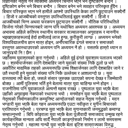
विज्ञानको नेतृत्व गर्ने व्यक्तिमा अध्ययन चिन्तन भएन भने दृष्टिकोण बन्दैन ।
दृष्टिकोण बनेन भने बिचार बन्दैन । बिचार बनेन भने व्यवहार परिस्कृत हुँदैन ।
बिचार परिस्कृत भएन भने हामीले आफ्नो उपस्थिति केका लागि छुट्याउन सक्दैनौं
। हिजो र आजबीचको वस्तुगत उपस्थितिलाई बुझ्न सक्दैनौं । हिजो र
आजबीचको भिन्न अथवा फरकपन छुट्याउन सक्दैनौं । भौतिक परिस्थितिले
सिर्जना गरेको भिन्नपनबारे जान्न पनि यथोचित अध्ययन आवश्यक छ । अध्ययन
अभावमा अहिले कतिपय स्थानीय सरकार सञ्चालनका अगुवाहरू र माननीय
भइखाएकाहरूलाई हेर्दा हामीलाई लाज हुन्छ, कुरीकुरी लाग्छ । अध्ययन भनेको
विश्वविद्यालयीय ज्ञान मात्र होइन, अनौपचारिक ढंगले समाज र समाजको
वस्तुगत अवस्थाउपरको अध्ययन पनि अध्ययन नै हो । यसतर्फ हाम्रो ध्यान त
जानुप¥यो नि ! छैन ।
जहाँसम्म युवाश्रमको कुरा गर्नुभयो । अहिले दुई ढंगले युवाश्रम पलालय भएको
छ । श्रमोपार्जनका लागि देशबाहिर जाने युवाको संख्या निकै ठूलो छ भने
अर्कोतिर माद्यमिक तहको अध्ययनपछि उच्च शिक्षार्जनका लागि देशबाहिर जाने र
उतै स्थायी हुने युवाको संख्या पनि निकै उल्लेख्य र आशलाग्दो छ । युवा
वास्तवमा त्यो बेला हो, जसले संसार जुरुक्क उठाएको सपना देख्छ र जिम्मेवारी
बोक्छ । आर्मी पुलिसमा भर्ति हुने बेलामा मात्र युवा चाहिन्छ भन्ने होइन ।
राजनीतिमा पनि युवाकालले अत्यन्तै महत्व राख्छ । पुष्पलाल युवा भएकै बेला
उहाँको अगुवाइमा नेकपाको स्थापना भयो । मनमोहन युवा भएकै बेला पुष्पलाल
नेतृत्वको निर्माणकालीन कम्युनिष्ट आन्दोलनको सहज नेतृत्व गर्नुभयो । मदन
भण्डारी युवा भएकै बेला गहन अध्ययनपछि एउटा नवीकृत र युगीन बिचारको
प्रतिपादन गर्नुभयो । प्रचण्ड युवा भएकै बेला युगान्तकारी जनयुद्धको कमाण्ड
सम्हाल्नुभयो । बिपि कोइराला युवा भएकै बेला पूंजीवादी समाजवाद उन्मुख रहने
कार्यक्रमिक मान्यता अघि सार्दै नेपाली काङ्ग्रेसको निर्माण र लामो समयसम्म
नेतृत्व गर्नुभयो । महात्मा गान्धी युवा भएकै बेला बृटिश साम्राज्यका विरुद्ध