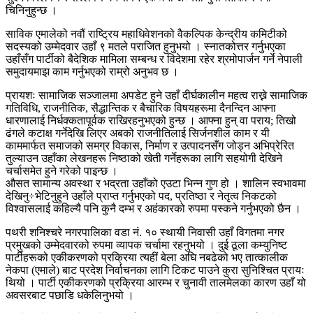
चिनिनुहुन्छ ।
साविक एमालेको नवौं राष्ट्रिय महाधिवेशनको वैकल्पिक केन्द्रीय कमिटीको
सदस्यको उम्मेदवार उहाँ ९ मतले पराजित हुनुभयो । स्नातकोत्तर गर्नुभएका
उहाँसँग पार्टीको बैदेशिक मामिला सम्बन्ध र विदेशमा रहेर श्रमोपार्जन गर्ने नेपाली
समुदायमाझ काम गर्नुभएको राम्रो अनुभव छ ।
प्रायशः सामाजिक सञ्जालमा अपडेट हुने उहाँ दीर्घकालीन महत्व राख्ने सामाजिक
गतिविधि, राजनीतिक, सैद्धान्तिक र बैचारिक विषयहरूमा दैनन्दिन आफ्ना
धारणालाई निर्धक्कतापूर्वक राखिरहनुभएको हुन्छ । आफ्ना हुन् वा पराय; तिखो
ढंगले कटाक्ष गर्नेदेखि लिएर अबको राजनीतिलाई सिर्जनशील काम र यी
काममार्फत समाजको समग्र विकास, निर्माण र उत्पादनसँग जोड्न अभिप्रेरित
तुल्याउन उहाँका लेखनहरू निष्ठाको खेती गर्नेहरूका लागि सहयोगी देखिने
चर्चासमेत हुने गरेको पाइन्छ ।
औसत सामान्य अवस्था र भद्रता उहाँको एउटा भिन्न गुण हो । शालिन स्वभावमा
देखिनु÷भेटिनुहुने उहाँले प्राप्त गर्नुभएको पद, प्रतिष्ठा र नेतृत्व निकटको
विश्वासलाई कहिल्यै पनि कुनै दम्भ र अहंकारको रुपमा पस्कने गर्नुभएको छैन ।
पथरी शनिश्चरे नगरपालिका वडा नं. १० स्थायी निवासी उहाँ विगतमा नगर
प्रमुखको उम्मेदवारको रुपमा व्यापक चर्चामा रहनुभयो । दुई ठूला कम्युनिष्ट
पार्टीहरूको एकीकरणको प्रक्रिया त्यहीं बेला अघि नबढेको भए तात्कालीक
नेकपा (एमाले) बाट प्रदेश निर्वाचनका लागि टिकट पाउने कुरा सुनिश्चित प्रायः
थियो । पार्टी एकीकरणको प्रक्रिया आरम्भ र चुनावी तालमेलका कारण उहाँ यो
अवसरबाट पछाडि धकेलिनुभयो ।