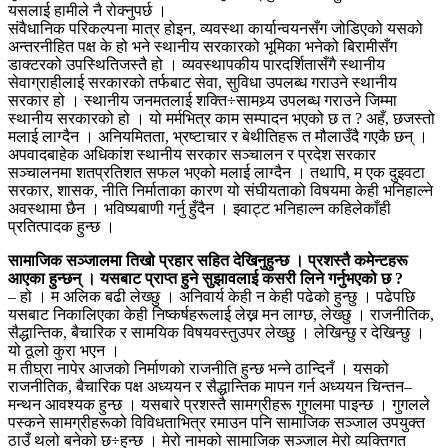
यसलाई हामीले नै रोक्नुपर्छ ।
संवैधानिक परिकल्पना मात्र होइन, व्यवस्था कार्यान्वयनसँग जोडिएको यसको
अन्तरनीहित पक्ष के हो भने स्थानीय सरकारको भूमिका भनेको बिरामीसँग
डाक्टरको उपस्थितिजस्तै हो । व्यवस्थापकीय पारदर्शितासँगै स्थानीय
सेवाग्राहीलाई सरकारको तर्फबाट सेवा, सुविधा उपलब्ध गराउने स्थानीय
सरकार हो । स्थानीय जनमतलाई शक्ति÷सामथ्र्य उपलब्ध गराउने जिम्मा
स्थानीय सरकारको हो । यो मर्मभित्र काम सम्पादन भएको छ त ? अहँ, छजस्तो
मलाई लाग्दैन । अनियमितता, भ्रष्टाचार र बेथीतिहरू त मौलाउँदै गएकै छन् ।
अपवादबाहेक अधिकांश स्थानीय सरकार सञ्चालन र प्रदेश सरकार
सञ्चालनमा शतप्रतिशत सफल भएको मलाई लाग्दैन । तथापि, म एक दुइवटा
सरकार, शासक, नीति निर्माताका कारण यो संघीयताको विषयमा केही भनिहाल्ने
अवस्थामा छैन । भविष्यबाणी गर्नु हुँदैन । झ्वाट्ट भनिहाल्न कहिलेकाँही
प्रतित्पादक हुन्छ ।
सामाजिक सञ्जालमा तिखो प्रहार सहित देखिनुहुन्छ । प्रशस्तै कमेन्टहरू
आएका हुन्छन् । यसबाट प्राप्त हुने सुझावलाई कसरी लिने गर्नुभएको छ ?
– हो । म अलिक बढी लेख्छु । अनिवार्य केही न केही पढेको हुन्छु । पढेपछि
यसबाट निकालिएका केही निष्कर्षहरूलाई लेख्न मन लाग्छ, लेख्छु । राजनीतिक,
सैद्धान्तिक, बैचारिक र सामयिक विषयवस्तुउपर लेख्छु । लेखिन्छु र देखिन्छु ।
यो ठूलो कुरा भएन ।
म तीघ्रा नापेर आजको निर्माणको राजनीति हुन्छ भन्ने ठान्दिनँ । यसको
राजनीतिक, बैचारिक पक्ष अध्ययन र सैद्धान्तिक मापन गर्न अध्ययन चिन्तन–
मन्थन आवश्यक हुन्छ । यसबारे प्रशस्तै सामग्रीहरू गुगलमा पाइन्छ । गुगलले
पस्कने सामग्रीहरूको विविधताभित्र रमाउन पनि सामाजिक सञ्जाल उपयुक्त
ठाउँ थलो बनेको छ÷हुन्छ । मेरो नामको सामाजिक सञ्जाल मेरो व्यक्तिगत