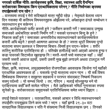
नगरको वार्षिक नीति–कार्यक्रममा कृषि, शिक्षा, स्वास्थ्य आदि दैनन्दिन
सरोकारका विषयहरू किन प्राथामिकतामा परेनन् ? नीति निर्माणका क्रममा
तपाईहरूको राय रहेन ?
– वास्तवमा तपाई र मेरो सदिच्छाले मात्र नहुँदो रहेछ । नेतृत्वले बेलामा ध्यान
दिन नसक्दा यी कतिपय विषयवस्तुहरू ओझेलमा परे, अपेक्षाकृत ढंगले सम्बोधन र
व्यवस्थापन हुन सकेनन् ।
नीति–कार्यक्रमको फर्मेट कस्तो हुने ? फर्मेसन कसरी गर्ने ? समाजवाद उन्मुख
समाजको अर्थचरित्र कसरी निर्माण गर्ने ? यसको प्रस्थान बिन्दु के हुने ?
निकास कहाँ हुने ? समाजका अन्तरविरोध व्यवस्थापनबारे कार्यक्रममार्फत
कसरी अघि बढ्ने ? हाम्रो आत्मगत अवस्था के हो ? जस्ता थुप्रै विषयमा पुग्दो
मात्रामा सघन छलफल र विषयगत बिचार–विमर्श हुन पाएन÷सकेन । शरीर
तातिनु शारीरिक प्रतिक्रिया हो । यतिखेर हामीलाई ज्वरो आएको आभास हुन्छ र
कडा पावरको सिटामोल खुवाइन्छ नि ! यस्तै–यस्तै भयो यसपटक यहाँ । जहाँ
जसरी जसरी आवाज उठ्यो, उसरी उसरी मुख बुझो लगाउने अथवा टालटुल गर्ने
प्रयत्न भयो ।
शिक्षा, कृषि, स्वास्थ्य, लघुउद्यममार्फत रोजगारीका अवसरहरू सिर्जना गर्नु यहाँको
प्राथमिक आवश्यकता हो । यसतर्फ पुग्दो मात्रामा ध्यान गएन । यी सबै विषय
शिर्षकहरू विषयगत र समुहगत सहकार्य र परस्पर संवादबाट निष्कर्ष निकाल्न
सक्नु पर्दथ्यो । यो सम्भव थियो । तर, गरिएन । मलाई सोध्नुहुन्छ भने यो
प्रक्रियामा कहीँ कतै सामेल गरिएन । मैले उहाँहरूको नमिठो गुनासाका रुपमा
सुनेको छु– सरोकारवाला समुदायको प्रतिनिधित्वमा समेत ध्यान दिइएन ।
तपाईं पेशाले पत्रकार । पत्रकारिता, यसको आचार र विधि व्यवस्थापनबारे
तपाईंसँग रायसुझाव लिने काम भयो ? भएन । यहाँ झण्डै २९–३० वटा
सामुदायिक विद्यालयहरू र यति नै संख्यामा निजी विद्यालयहरू छन् । तिनको