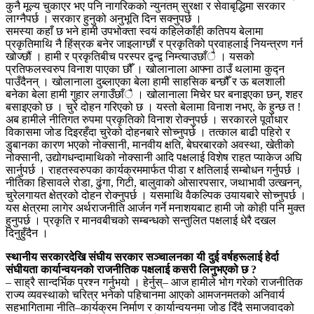
कुनै मूल्य चुकाएर भए पनि नागरिकको न्युनतम् सुरक्षा र सेवाबृद्धिमा सरकार
लाग्नैपर्छ । सरकार हुनुको अनुभूति दिन सक्नुपर्छ ।
समस्या कहाँ छ भने हामी उपभोक्ता स्वयं कहिलेकाँही कतिपय बेलामा
प्रकृतिमाथि नै हिंस्रक बनेर जाइलाग्छौं र प्रकृतिको प्रवाहलाई नियन्त्रण गर्न
खोज्छौं । हामी र प्रकृतिबीच परस्पर द्वन्द्व निम्त्याउछाँै । यसको
प्रतिफलस्वरुप विनाश पाएका छौँ । खोलानाला आफ्ना ठाउँ थलामा कुद्न
पाउँदैनन् । खोलानाला दुब्लाएका बेला हामी साहसिक बन्छौँ र ऊ बलशाली
बनेका बेला हामी गुहार लगाउँछाँै । खोलानाला मिचेर घर बनाइएका छन्, शहर
बसाइएको छ । चुरे दोहन गरिएको छ । यस्तो बेलामा विनाश नभए, के हुन्छ त !
अब हामीले नीतिगत रुपमा प्रकृतिको विनाश रोक्नुपर्छ । सरकारले पूर्वाधार
विकासमा जोड दिइरहँदा चुरेको दोहनबारे सोच्नुपर्छ । तत्काल बाढी पहिरो र
डुबानका कारण भएको नोक्सानी, मानवीय क्षति, बेघरबारको अवस्था, खेतीको
नोक्सानी, उद्योगधन्दामाथिको नोक्सानी आदि पक्षलाई विशेष राहत प्याकेज अघि
सार्नुपर्छ । राहतस्वरुपका कार्यक्रममार्फत पीडा र क्षतिलाई सम्बोधन गर्नुपर्छ ।
नीतिका हिसावले रोडा, ढुंगा, गिटी, बालुवाको ओसारपसार, जथाभावी उत्खनन्,
चुरेलगायत क्षेत्रको दोहन रोक्नुपर्छ । यसमाथि वैकल्पिक उयायबारे सोच्नुपर्छ ।
यस क्षेत्रमा लागेर अर्थराजनीति आर्जन गर्ने मनाशयबाट हामी जो कोही पनि मुक्त
हुनुपर्छ । प्रकृति र मानवबीचको सम्बन्धको सन्तुलित पक्षलाई धेरै दखल
दिनुहुँदैन ।
स्थानीय सरकारदेखि संघीय सरकार सञ्चालनका यी दुई वर्षहरूलाई हेर्दा
संघीयता कार्यान्वयनको राजनीतिक पक्षलाई कसरी लिनुभएको छ ?
– साह्रै सान्दर्भिक प्रश्न गर्नुभयो । हेर्नुस्– आज हामीले भोग गरेको राजनीतिक
राज्य व्यवस्थाको चरित्र भनेको पहिचानमा आएको आमजनमतको अनिवार्य
सहभागितामा नीति–कार्यक्रम निर्माण र कार्यान्वयनमा जोड दिँदै समाजवादको