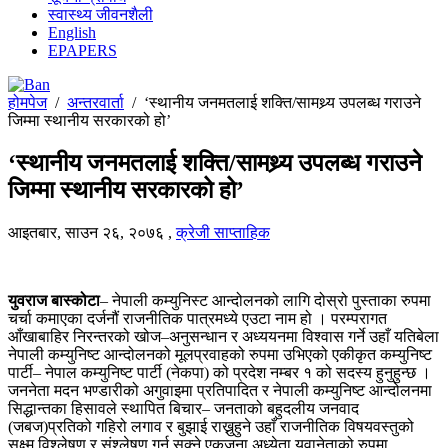
स्वास्थ्य जीवनशैली
English
EPAPERS
होमपेज
/
अन्तरवार्ता
/
‘स्थानीय जनमतलाई शक्ति/सामथ्र्य उपलब्ध गराउने
जिम्मा स्थानीय सरकारको हो’
‘स्थानीय जनमतलाई शक्ति/सामथ्र्य उपलब्ध गराउने
जिम्मा स्थानीय सरकारको हो’
आइतबार, साउन २६, २०७६
,
क्रेजी साप्ताहिक
युवराज बास्कोटा
– नेपाली कम्युनिस्ट आन्दोलनको लागि दोस्रो पुस्ताका रुपमा
चर्चा कमाएका दर्जनौं राजनीतिक पात्रमध्ये एउटा नाम हो । परम्परागत
आँखाबाहिर निरन्तरको खोज–अनुसन्धान र अध्ययनमा विश्वास गर्ने उहाँ यतिबेला
नेपाली कम्युनिष्ट आन्दोलनको मूलप्रवाहको रुपमा उभिएको एकीकृत कम्युनिष्ट
पार्टी– नेपाल कम्युनिष्ट पार्टी (नेकपा) को प्रदेश नम्बर १ को सदस्य हुनुहुन्छ ।
जननेता मदन भण्डारीको अगुवाइमा प्रतिपादित र नेपाली कम्युनिष्ट आन्दोलनमा
सिद्धान्तका हिसावले स्थापित बिचार– जनताको बहुदलीय जनवाद
(जबज)प्रतिको गहिरो लगाव र बुझाई राख्नुहुने उहाँ राजनीतिक विषयवस्तुको
सुक्ष्म विश्लेषण र संश्लेषण गर्न सक्ने एकजना अध्येता युवानेताको रुपमा