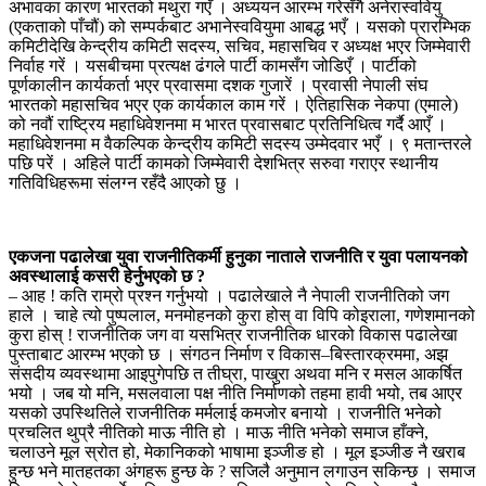
अभावका कारण भारतको मथुरा गएँ । अध्ययन आरम्भ गरेसँगै अनेरास्ववियु
(एकताको पाँचौं) को सम्पर्कबाट अभानेस्ववियुमा आबद्ध भएँ । यसको प्रारम्भिक
कमिटीदेखि केन्द्रीय कमिटी सदस्य, सचिव, महासचिव र अध्यक्ष भएर जिम्मेवारी
निर्वाह गरें । यसबीचमा प्रत्यक्ष ढंगले पार्टी कामसँग जोडिएँ । पार्टीको
पूर्णकालीन कार्यकर्ता भएर प्रवासमा दशक गुजारें । प्रवासी नेपाली संघ
भारतको महासचिव भएर एक कार्यकाल काम गरें । ऐतिहासिक नेकपा (एमाले)
को नवौं राष्ट्रिय महाधिवेशनमा म भारत प्रवासबाट प्रतिनिधित्व गर्दै आएँ ।
महाधिवेशनमा म वैकल्पिक केन्द्रीय कमिटी सदस्य उम्मेदवार भएँ । ९ मतान्तरले
पछि परें । अहिले पार्टी कामको जिम्मेवारी देशभित्र सरुवा गराएर स्थानीय
गतिविधिहरूमा संलग्न रहँदै आएको छु ।
एकजना पढालेखा युवा राजनीतिकर्मी हुनुका नाताले राजनीति र युवा पलायनको
अवस्थालाई कसरी हेर्नुभएको छ ?
– आह ! कति राम्रो प्रश्न गर्नुभयो । पढालेखाले नै नेपाली राजनीतिको जग
हाले । चाहे त्यो पुष्पलाल, मनमोहनको कुरा होस् वा विपि कोइराला, गणेशमानको
कुरा होस् ! राजनीतिक जग वा यसभित्र राजनीतिक धारको विकास पढालेखा
पुस्ताबाट आरम्भ भएको छ । संगठन निर्माण र विकास–बिस्तारक्रममा, अझ
संसदीय व्यवस्थामा आइपुगेपछि त तीघ्रा, पाखुरा अथवा मनि र मसल आकर्षित
भयो । जब यो मनि, मसलवाला पक्ष नीति निर्माणको तहमा हावी भयो, तब आएर
यसको उपस्थितिले राजनीतिक मर्मलाई कमजोर बनायो । राजनीति भनेको
प्रचलित थुप्रै नीतिको माऊ नीति हो । माऊ नीति भनेको समाज हाँक्ने,
चलाउने मूल स्रोत हो, मेकानिकको भाषामा इञ्जीङ हो । मूल इञ्जीङ नै खराब
हुन्छ भने मातहतका अंगहरू हुन्छ के ? सजिलै अनुमान लगाउन सकिन्छ । समाज