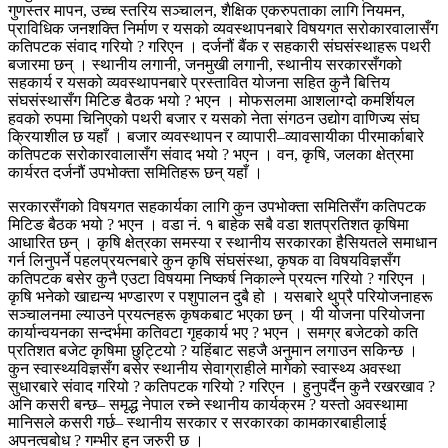
गुणस्तर मापन, उच्च स्तरिय सञ्चालन, शैक्षिक एकरुपताका लागि नियमन,
प्राविधिक जनशक्ति निर्माण र यसको व्यवस्थापनबारे विषयगत सरोकारवालासँग
कतिपटक संवाद गरियो ? गरिएन । दर्जनौं बैंक र सहकारी संघसंस्थाहरू पथरी
बजारमा छन् । स्थानीय लगानी, जनमुखी लगानी, स्थानीय सरकारसँगको
सहकार्य र यसको व्यवस्थापनबारे प्रस्तावित योजना सहित कुनै बित्तिय
संघसंस्थासँग मिटिङ बैठक भयो ? भएन । मोफसलमा आशलाग्दो कमर्शियल
हवको रुपमा चिनिएको पथरी बजार र यसको नेता संगठन उद्योग वाणिज्य संघ
क्रियाशील छ यहाँ । बजार व्यवस्थापन र व्यापारी–व्यावसायीका पीरमार्काबारे
कतिपटक सरोकारवालासँग संवाद भयो ? भएन । वन, कृषि, जलका क्षेत्रमा
कार्यरत दर्जनौं उपभोक्ता समितिहरू छन् यहाँ ।
सरकारसँगको विषयगत सहकार्यका लागि कुन उपभोक्ता समितिसँग कतिपटक
मिटिङ बैठक भयो ? भएन । वडा नं. १ बाहेक सबै वडा शतप्रतिशत कृषिमा
आधारित छन् । कृषि क्षेत्रका समस्या र स्थानीय सरकारका हैसियतले समाधान
गर्न लिनुपर्ने पहलप्रयत्नबारे कुन कृषि संघसंस्था, कृषक वा विषयविज्ञसँग
कतिपटक बसेर कुनै एउटा विषयमा निष्कर्ष निकाल्ने प्रयत्न गरियो ? गरिएन ।
कृषि भनेको खाद्यन्य भण्डारण र पशुपालन दुबै हो । यसबारे थुप्रै परियोजनाहरू
सञ्चालनमा ल्याउने प्रयत्नहरू कृषकबाट भएका छन् । यी योजना परियोजना
कार्यान्वयनका सन्दर्भमा कतिवटा गृहकार्य भए ? भएन । समग्र बजेटको कति
प्रतिशत बजेट कृषिमा छुट्टियो ? यहिंबाट सहजै अनुमान लगाउन सकिन्छ ।
कुन स्वास्थ्यविज्ञसँग बसेर स्थानीय सेवाग्राहीले मागेको स्वास्थ्य अवस्था
सुधारबारे संवाद गरियो ? कतिपटक गरियो ? गरिएन । हुनुपर्दैन कुनै रखरखाव ?
अनि कसरी बन्छ– समृद्ध नेपाल रच्ने स्थानीय कार्यक्रम ? यस्तो अवस्थामा
मानिसले कसरी गर्छ– स्थानीय सरकार र सरकारका कामकारबाहीलाई
अपनत्वबोध ? गम्भीर हुन जरुरी छ ।