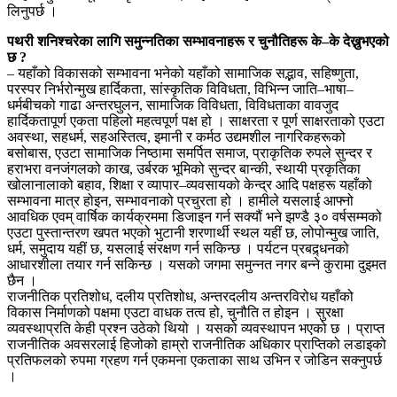
लिनुपर्छ ।
पथरी शनिश्चरेका लागि समुन्नतिका सम्भावनाहरू र चुनौतिहरू के–के देख्नुभएको
छ ?
– यहाँको विकासको सम्भावना भनेको यहाँको सामाजिक सद्भाव, सहिष्णुता,
परस्पर निर्भरोन्मुख हार्दिकता, सांस्कृतिक विविधता, विभिन्न जाति–भाषा–
धर्मबीचको गाढा अन्तरघुलन, सामाजिक विविधता, विविधताका वावजुद
हार्दिकतापूर्ण एकता पहिलो महत्वपूर्ण पक्ष हो । साक्षरता र पूर्ण साक्षरताको एउटा
अवस्था, सहधर्म, सहअस्तित्व, इमानी र कर्मठ उद्यमशील नागरिकहरूको
बसोबास, एउटा सामाजिक निष्ठामा समर्पित समाज, प्राकृतिक रुपले सुन्दर र
हराभरा वनजंगलको काख, उर्बरक भूमिको सुन्दर बान्की, स्थायी प्रकृतिका
खोलानालाको बहाव, शिक्षा र व्यापार–व्यवसायको केन्द्र आदि पक्षहरू यहाँको
सम्भावना मात्र होइन, सम्भावनाको प्रचुरता हो । हामीले यसलाई आफ्नो
आवधिक एवम् वार्षिक कार्यक्रममा डिजाइन गर्न सक्यौं भने झण्डै ३० वर्षसम्मको
एउटा पुस्तान्तरण खपत भएको भुटानी शरणार्थी स्थल यहीं छ, लोपोन्मुख जाति,
धर्म, समुदाय यहीं छ, यसलाई संरक्षण गर्न सकिन्छ । पर्यटन प्रबद्र्धनको
आधारशीला तयार गर्न सकिन्छ । यसको जगमा समुन्नत नगर बन्ने कुरामा दुइमत
छैन ।
राजनीतिक प्रतिशोध, दलीय प्रतिशोध, अन्तरदलीय अन्तरविरोध यहाँको
विकास निर्माणको पक्षमा एउटा वाधक तत्व हो, चुनौति त होइन । सुरक्षा
व्यवस्थाप्रति केही प्रश्न उठेको थियो । यसको व्यवस्थापन भएको छ । प्राप्त
राजनीतिक अवसरलाई हिजोको हाम्रो राजनीतिक अधिकार प्राप्तिको लडाइको
प्रतिफलको रुपमा ग्रहण गर्न एकमना एकताका साथ उभिन र जोडिन सक्नुपर्छ
।