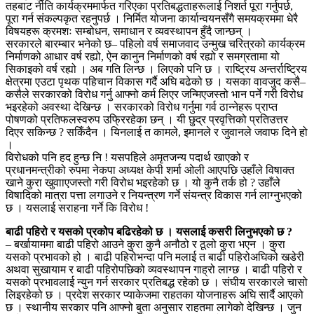
तहबाट नीति कार्यक्रममार्फत गरिएका प्रतिबद्धताहरूलाई निशर्त पूरा गर्नुपर्छ,
पूरा गर्न संकल्पकृत रहनुपर्छ । निर्मित योजना कार्यान्वयनसँगै समयक्रममा धेरै
विषयहरू क्रमशः सम्बोधन, समाधान र व्यवस्थापन हुँदै जान्छन् ।
सरकारले बारम्बार भनेको छ– पहिलो वर्ष समाजवाद उन्मुख चरित्रको कार्यक्रम
निर्माणको आधार वर्ष रह्यो, ऐन कानुन निर्माणको वर्ष रह्यो र समग्रतामा यो
सिकाइको वर्ष रह्यो । अब गति लिन्छ । लिएको पनि छ । राष्ट्रिय अन्तर्राष्ट्रिय
क्षेत्रमा एउटा पृथक पहिचान विकास गर्दै अघि बढेको छ । यसका वावजुद कसै–
कसैले सरकारको विरोध गर्नु आफ्नो कर्म लिएर जन्मिएजस्तो भान पर्ने गरी विरोध
भइरहेको अवस्था देखिन्छ । सरकारको विरोध गर्नुमा गर्व ठान्नेहरू प्राप्त
पोषणको प्रतिफलस्वरुप उफ्रिरहेका छन् । यी छुद्र प्रवृत्तिको प्रतिउत्तर
दिएर सकिन्छ ? सकिँदैन । यिनलाई त कामले, इमानले र जुवानले जवाफ दिने हो
।
विरोधको पनि हद हुन्छ नि ! यसपहिले अमृतजन्य पदार्थ खाएको र
प्रधानमन्त्रीको रुपमा नेकपा अध्यक्ष केपी शर्मा ओली आएपछि उहाँले विषाक्त
खाने कुरा खुवााएजस्तो गरी विरोध भइरहेको छ । यो कुनै तर्क हो ? उहाँले
विषादिको मात्रा पत्ता लगाउने र नियन्त्रण गर्ने संयन्त्र विकास गर्न लाग्नुभएको
छ । यसलाई सराहना गर्ने कि विरोध !
बाढी पहिरो र यसको प्रकोप बढिरहेको छ । यसलाई कसरी लिनुभएको छ ?
– बर्खायाममा बाढी पहिरो आउने कुरा कुनै अनौठो र ठूलो कुरा भएन । कुरा
यसको प्रभावको हो । बाढी पहिरोभन्दा पनि मलाई त बाढी पहिरोअघिको खडेरी
अथवा सुखायाम र बाढी पहिरोपछिको व्यवस्थापन गाह्रो लाग्छ । बाढी पहिरो र
यसको प्रभावलाई न्युन गर्न सरकार प्रतिबद्ध रहेको छ । संघीय सरकारले चासो
लिइरहेको छ । प्रदेश सरकार प्याकेजमा राहतका योजनाहरू अघि सार्दै आएको
छ । स्थानीय सरकार पनि आफ्नो बुता अनुसार राहतमा लागेको देखिन्छ । जुन