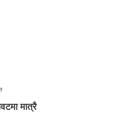
रै
वटमा मात्रै