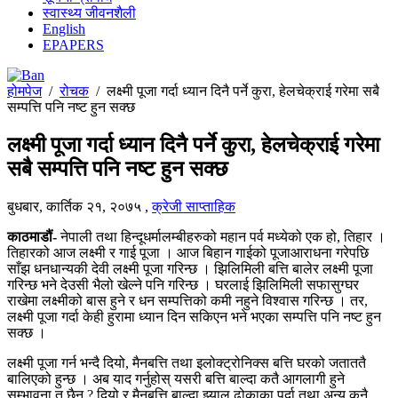
स्वास्थ्य जीवनशैली
English
EPAPERS
होमपेज
/
रोचक
/
लक्ष्मी पूजा गर्दा ध्यान दिनै पर्ने कुरा, हेलचेक्राई गरेमा सबै
सम्पत्ति पनि नष्ट हुन सक्छ
लक्ष्मी पूजा गर्दा ध्यान दिनै पर्ने कुरा, हेलचेक्राई गरेमा
सबै सम्पत्ति पनि नष्ट हुन सक्छ
बुधबार, कार्तिक २१, २०७५
,
क्रेजी साप्ताहिक
काठमाडौं-
नेपाली तथा हिन्दूधर्मालम्बीहरुको महान पर्व मध्येको एक हो, तिहार ।
तिहारको आज लक्ष्मी र गाई पूजा । आज बिहान गाईको पूजाआराधना गरेपछि
साँझ धनधान्यकी देवी लक्ष्मी पूजा गरिन्छ । झिलिमिली बत्ति बालेर लक्ष्मी पूजा
गरिन्छ भने देउसी भैलो खेल्ने पनि गरिन्छ । घरलाई झिलिमिली सफासुग्घर
राखेमा लक्ष्मीको बास हुने र धन सम्पत्तिको कमी नहुने विश्वास गरिन्छ । तर,
लक्ष्मी पूजा गर्दा केही हुरामा ध्यान दिन सकिएन भने भएका सम्पत्ति पनि नष्ट हुन
सक्छ ।
लक्ष्मी पूजा गर्न भन्दै दियो, मैनबत्ति तथा इलोक्ट्रोनिक्स बत्ति घरको जताततै
बालिएको हुन्छ । अब याद गर्नुहोस् यसरी बत्ति बाल्दा कतै आगलागी हुने
सम्भावना त छैन ? दियो र मैनबत्ति बाल्दा झ्याल ढोकाका पर्दा तथा अन्य कुनै