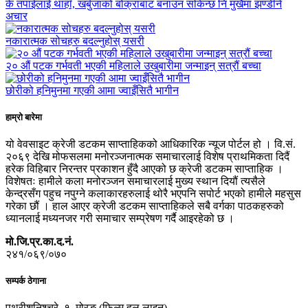
के तपाईलाई थाहाँ, खर्बुजाको बोक्राबाट बनाउन सकिन्छ नि मुखैमा झण्डीने
अचार
नकारात्मक सोचहरु बदल्नुहोस् यसरी
२० औं पटक गर्भवती भएकी महिलाले उखुबारीमा जन्माइन् सत्रौं बच्चा
छोरीको हनिमुनमा गएकी आमा ज्वाइँसितै भागीन
हाम्रो बारेमा
यो वेवसाइट क्रेजी डटकम साप्ताहिकको आधिकारिक न्यूज पोर्टल हो । वि.सं.
२०६९ देखि मोफसलमा मनोरञ्जनात्मक समाचारलाई विशेष प्राथमिकता दिदैं
हरेक विहिबार निरन्तर प्रकाशन हुँदै आएको छ क्रेजी डटकम साप्ताहिक ।
विशेषतः हामीले कला मनोरञ्जन समाचारलाई मुख्य स्थान दियौं त्यसैले
केन्द्रसँग पहुच नपुग्ने कलाकारहरुलाई थोरै भएपनि सपोर्ट भएको हामीले महसुस
गरेका छौं । हाल आएर क्रेजी डटकम साप्ताहिकले सबै वर्गका पाठकहरुको
ध्यानलाई मध्यनजर गरी समाचार सम्प्रेषण गर्दै आइरहेको छ ।
मो.जि.प्र.का.द.नं.
२४१/०६९/०७०
सम्पर्क ठेगाना
पथरीशनिश्चरे–१, मोरङ (फिल्म हल लाइन)