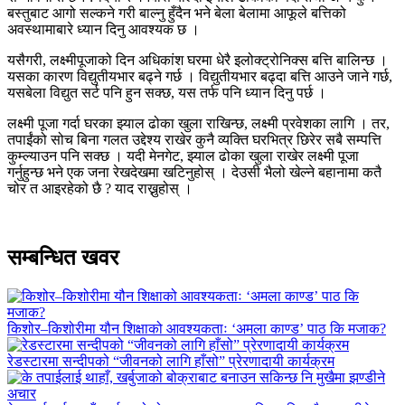
बस्तुबाट आगो सल्कने गरी बाल्नु हुँदैन भने बेला बेलामा आफूले बत्तिको
अवस्थामाबारे ध्यान दिनु आवश्यक छ ।
यसैगरी, लक्ष्मीपूजाको दिन अधिकांश घरमा धेरै इलोक्ट्रोनिक्स बत्ति बालिन्छ ।
यसका कारण विद्युतीयभार बढ्ने गर्छ । विद्युतीयभार बढ्दा बत्ति आउने जाने गर्छ,
यसबेला विद्युत सर्ट पनि हुन सक्छ, यस तर्फ पनि ध्यान दिनु पर्छ ।
लक्ष्मी पूजा गर्दा घरका झ्याल ढोका खुला राखिन्छ, लक्ष्मी प्रवेशका लागि । तर,
तपाईंको सोच बिना गलत उद्देश्य राखेर कुनै व्यक्ति घरभित्र छिरेर सबै सम्पत्ति
कुम्ल्याउन पनि सक्छ । यदी मेनगेट, झ्याल ढोका खुला राखेर लक्ष्मी पूजा
गर्नुहुन्छ भने एक जना रेखदेखमा खटिनुहोस् । देउसी भैलो खेल्ने बहानामा कतै
चोर त आइरहेको छै ? याद राख्नुहोस् ।
सम्बन्धित खवर
किशोर–किशोरीमा यौन शिक्षाको आवश्यकताः ‘अमला काण्ड’ पाठ कि मजाक?
रेडस्टारमा सन्दीपको “जीवनको लागि हाँसो” प्रेरणादायी कार्यक्रम